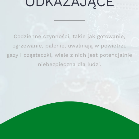
ODKAŻAJĄCE
Artykuły
KONTAKT
Codzienne czynności, takie jak gotowanie,
ogrzewanie, palenie, uwalniają w powietrzu
Produkty
gazy i cząsteczki, wiele z nich jest potencjalnie
niebezpieczna dla ludzi.
Sklep