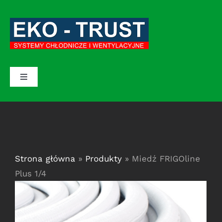
Przejdź
do
zawartości
Toggle
Navigation
STRONA GŁÓWNA
OFERTA
Strona główna
»
Produkty
»
Miedź FRIGOline
O FIRMIE
Plus 1/4
W PRACY