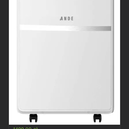
Klimatyzator przenośny
ANDE 2,6 kW
1499,00
zł