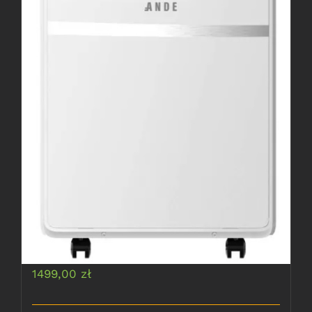
Klimatyzator przenośny
ANDE 2,6 kW
1499,00
zł